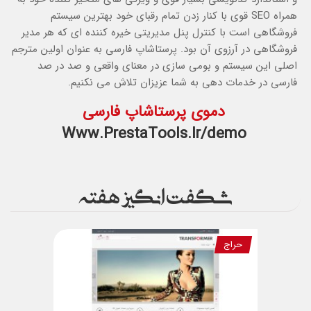
همراه SEO قوي با كنار زدن تمام رقباي خود بهترين سيستم
فروشگاهي است با كنترل پنل مديريتي خيره كننده اي كه هر مدير
فروشگاهي در آرزوي آن بود. پرستاشاپ فارسی به عنوان اولین مترجم
اصلي اين سيستم و بومي سازي در معنای واقعی و صد در صد
فارسی در خدمات دهي به شما عزیزان تلاش مي نکنیم.
دموی پرستاشاپ فارسی
Www.PrestaTools.Ir/demo
شگفت انگیز هفته
حراج