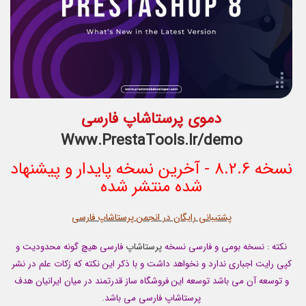
دموی پرستاشاپ فارسی
Www.PrestaTools.Ir/demo
نسخه 8.2.6 - آخرین نسخه پایدار و پیشنهاد
شده منتشر شده
پشتیبانی رایگان در انجمن پرستاشاپ فارسی
نکته : نسخه بومی و فارسی نسخه
پرستاشاپ
فارسی هیچ گونه محدودیت و
کپی رایت اجباری ندارد و نخواهد داشت و با ذکر این نکته که زکات علم در نشر
و توسعه آن می باشد توسعه این فروشگاه ساز قدرتمند در میان ایرانیان هدف
پرستاشاپ فارسی می باشد.