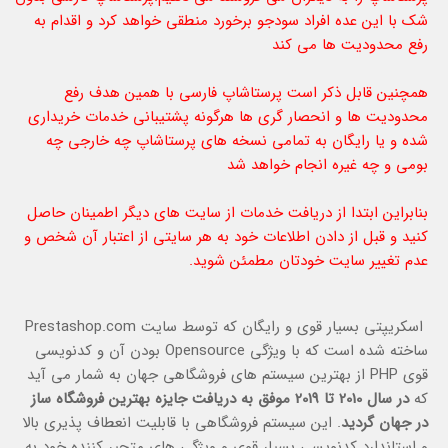
شک با این عده افراد سودجو برخورد منطقی خواهد کرد و اقدام به
رفع محدودیت ها می کند
همچنین قابل ذکر است پرستاشاپ فارسی با همین هدف رفع
محدودیت ها و انحصار گری ها هرگونه پشتیبانی خدمات خریداری
شده و یا رایگان به تمامی نسخه های پرستاشاپ چه خارجی چه
بومی و چه غیره انجام خواهد شد
بنابراین ابتدا از دریافت خدمات از سایت های دیگر اطمینان حاصل
کنید و قبل از دادن اطلاعات خود به هر سایتی از اعتبار آن شخص و
عدم تغییر سایت خودتان مطمئن شوید.
اسکریپتی بسیار قوی و رایگان که توسط سایت Prestashop.com
ساخته شده است كه با ويژگي Opensource بودن آن و كدنويسي
قوي PHP از بهترين سيستم هاي فروشگاهي جهان به شمار مي آيد
كه
در سال 2010 تا 2019 موفق به دريافت جايزه بهترين فروشگاه ساز
در جهان گرديد
. اين سيستم فروشگاهي با قابليت انعطاف پذيري بالا
و استاندارد كدنويسي بسيار قوي و ويژگي هاي متحير كننده خود به