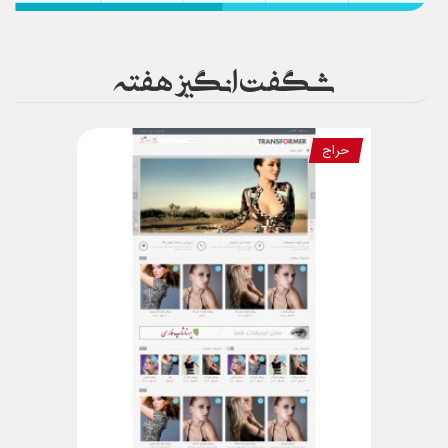
شگفت انگیز هفته
حراج