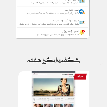
شگفت انگیز هفته
حراج