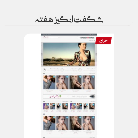
شگفت انگیز هفته
حراج