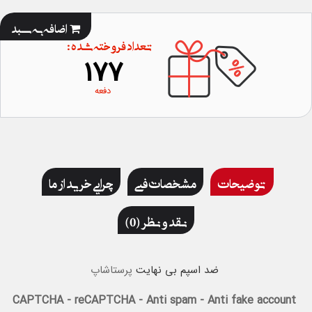
اضافه به سبد
تعداد فروخته شده :
177
دفعه
توضیحات
مشخصات فنی
چرایی خرید از ما
نقد و نظر (0)
ضد اسپم بی نهایت
پرستاشاپ
CAPTCHA - reCAPTCHA - Anti spam - Anti fake account