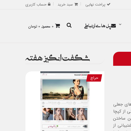
پراخت نهایی
سبد خرید
حساب کاربری
پل های ارتباطی
0
محصول
0 تومان
شگفت انگیز هفته
حراج
 های جعلی
ی از کپچا
ن ساختن
یبانی از