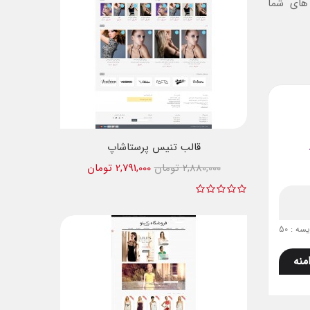
فرم های شما
قالب تنیس پرستاشاپ
2,880,000 تومان
2,791,000 تومان
ه : 50
منه