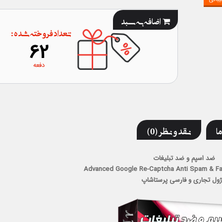
اضافه به سبد
تعداد فروخته شده :
62
دفعه
ما
نقد و نظر (0)
ضد اسپم و ضد تبلیغات
Advanced Google Re-Captcha Anti Spam & F
ژول تجاری و فارسی پرستاشاپ