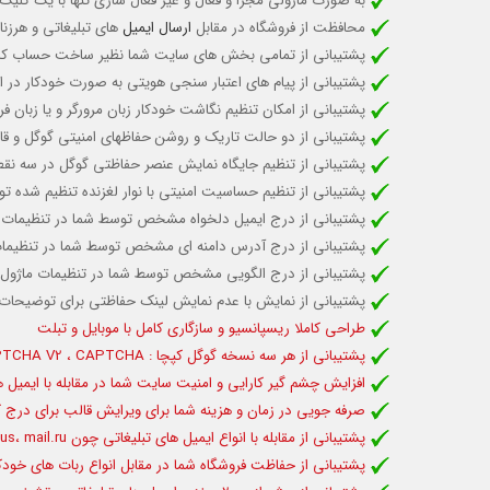
به صورت ماژولی مجزا و فعال و غیر فعال سازی تنها با یک کلیک
محافظت از فروشگاه در مقابل
ارسال ایمیل
های تبلیغاتی و هرزن
پشتیبانی از تمامی بخش های سایت شما نظیر ساخت حساب کاربری
پشتیبانی از پیام های اعتبار سنجی هویتی به صورت خودکار در ا
پشتیبانی از امکان تنظیم نگاشت خودکار زبان مرورگر و یا زبان 
پشتیبانی از دو حالت تاریک و روشن حفاظهای امنیتی گوگل و قاب
پشتیبانی از تنظیم جایگاه نمایش عنصر حفاظتی گوگل در سه نق
پشتیبانی از تنظیم حساسیت امنیتی با نوار لغزنده تنظیم شده تو
پشتیبانی از درج ایمیل دلخواه مشخص توسط شما در تنظیمات ما
پشتیبانی از درج آدرس دامنه ای مشخص توسط شما در تنظیمات م
پشتیبانی از درج الگویی مشخص توسط شما در تنظیمات ماژول بر
پشتیبانی از نمایش با عدم نمایش لینک حفاظتی برای توضیحات م
طراحی کاملا ریسپانسیو و سازگاری کامل با موبایل و تبلت
پشتیبانی از هر سه نسخه گوگل کپچا :
reCAPTCHA V2 ، CAPTCHA نامرئی یا 3
افزایش چشم گیر کارایی و امنیت سایت شما در مقابله با ایمیل
صرفه جویی در زمان و هزینه شما برای ویرایش قالب برای درج ک
پشتیبانی از مقابله با انواع ایمیل های تبلیغاتی چون qq.com
mail.ru و ....
us،
پشتیبانی از حفاظت فروشگاه شما در مقابل انواع ربات های خودک