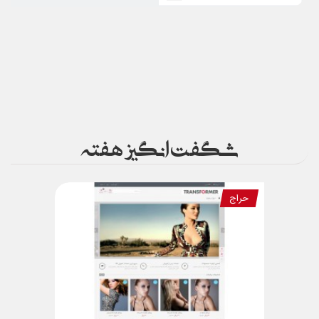
شگفت انگیز هفته
حراج