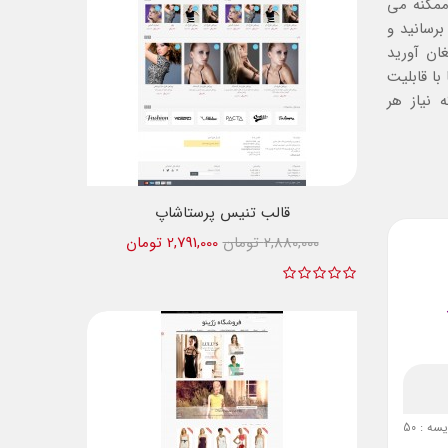
ممکنه می
برسانید و
ان آورید
با قابلیت
 نیاز هر
قالب تنیس پرستاشاپ
2,880,000 تومان
2,791,000 تومان
ه : 50