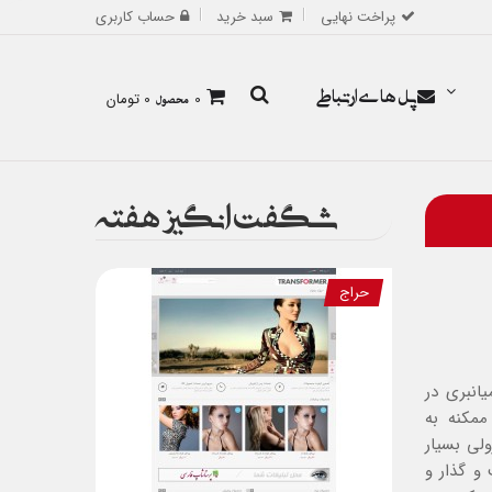
پراخت نهایی
سبد خرید
حساب کاربری
پل های ارتباطی
0
محصول
0 تومان
شگفت انگیز هفته
حراج
یانبری در
ممکنه به
لی بسیار
و گذار و