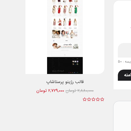
ه : 50
منه
قالب رژینو پرستاشاپ
2,880,000 تومان
2,729,000 تومان