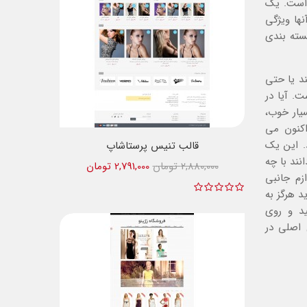
 است. یک
ها ویژگی
سته بندی
ند یا حتی
ت. آیا در
سیار خوب،
اکنون می
د. این یک
قالب تنیس پرستاشاپ
ند با چه
2,880,000 تومان
2,791,000 تومان
زم جانبی
د هرگز به
ید و روی
 اصلی در