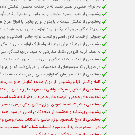
نام لوازم جانبی را تغییر دهید که در صفحه محصول نمایش داده
پشتیبانی از تعیین نحوه نمایش
لوازم جانبی را به‌عنوان کادر تأ
پشتیبانی از
نمایش
قیمت
با یا بدون لوازم جانبی با انواع طرح 
بازدیدکنندگان می‌توانند یک یا چند لوازم جانبی را برای افزود
جدولی از قیمت کالای اصلی و قیمت لوازم جانبی انتخابی
و
این 
پشتیبانی از درج کد برای درج دلخواه بلوک لوازم جانبی در م
به لطف گزینه افزودن مقدار سفارشی به سبد، بازدیدکنندگان می تو
پشتیبانی از اینکه
بازدیدکنندگان را می توان مجبور به خرید یک
در صورتی که مجموعه‌ای از محصولات را می‌فروشید که لوازم ج
پشتیبانی از
اینکه هر زمان که لوازم جانبی از فهرست اضافه یا 
کاملا واکنش گرا و پشتیبانی از انواع صفحه نمایش ها و اندازه ه
پشتیبانی از امکان پیشرفته
توانایی نمایش تصاویر جانبی در Fancybox
تخفیف های حجمی (قیمت های خاص) در نظر گرفته شده است. ک
پشتیبانی پیشرفته اضافه نمودن
لوازم جانبی پیش فرض به همر
پشتیبانی پیشرفته و هوشمند از
حذف کالای اصلی در سبد، همه لو
پشتیبانی از درج نامحدود لوازم جانبی با امکانات بسیار وسیع و ت
بدون محدودیت به قالب مورد استفاده شما و کاملا مستقل و سازگا
پشتیبانی از چند فروشگاهی و چند زبانگی