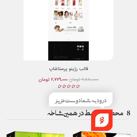
قالب رژینو پرستاشاپ
2,880,000 تومان
2,729,000 تومان
درود به شما دوست عزیز
8
محصول مرتبط در همین شاخه
راهنما