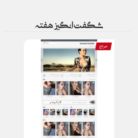
شگفت انگیز هفته
حراج