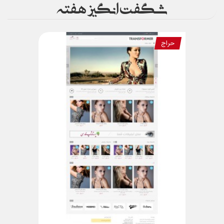
شگفت انگیز هفته
حراج