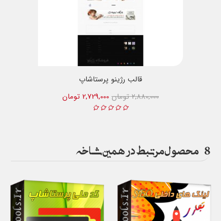
قالب رژینو پرستاشاپ
2,880,000 تومان
2,729,000 تومان
8
محصول مرتبط در همین شاخه