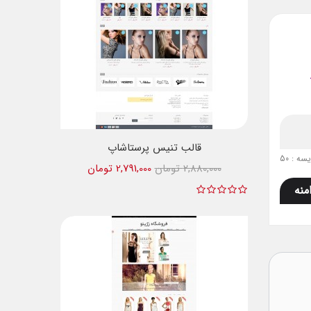
قالب تنیس پرستاشاپ
ه : 50
2,880,000 تومان
2,791,000 تومان
منه