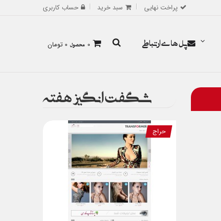
پراخت نهایی
سبد خرید
حساب کاربری
پل های ارتباطی
0
محصول
0 تومان
شگفت انگیز هفته
حراج