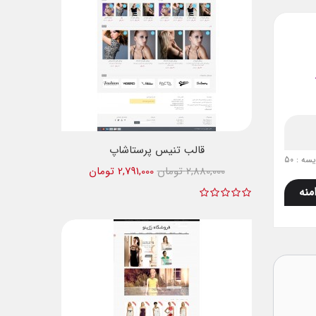
قالب تنیس پرستاشاپ
ه : 50
2,880,000 تومان
2,791,000 تومان
منه