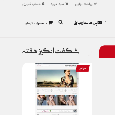
پراخت نهایی
سبد خرید
حساب کاربری
پل های ارتباطی
0
محصول
0 تومان
شگفت انگیز هفته
حراج