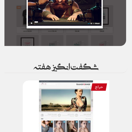
شگفت انگیز هفته
حراج