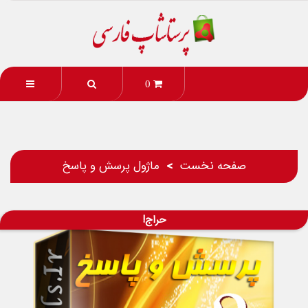
0
صفحه نخست
ماژول پرسش و پاسخ
حراج!