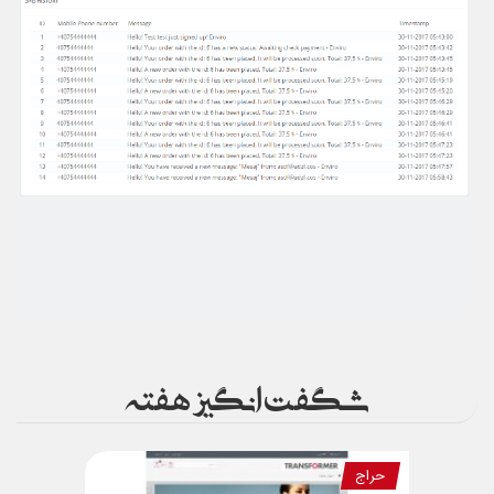
شگفت انگیز هفته
حراج