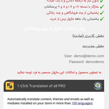
بدون نیاز به ترجمه دستی و با یک کلیک!
سازگار با نسخه 1.6 و 1.7 و 8 و 9
پرستاشاپ
پشتیبانی از چند فروشگاهی و چند زبانگی
پشتیبانی یک ماهه
ماژول پس از خرید
پیش نمایش ماژول بر روی پرستاشاپ
بخش کاربری (سایت)
بخش مدیریت
User: demo@demo.com
Pasword: demodemo
به تصاویر محصول و امکانات این ماژول منحصر به فرد توجه نمائید