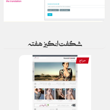
شگفت انگیز هفته
حراج