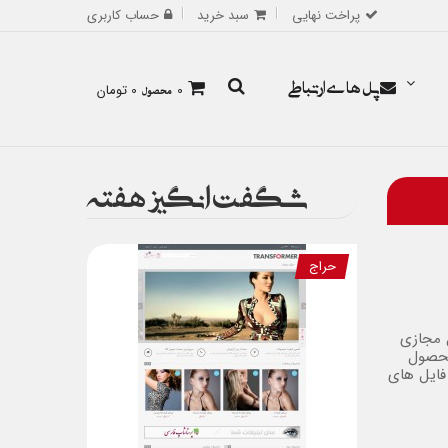
پراخت نهایی
سبد خرید
حساب کاربری
پل های ارتباطی
0
محصول
0 تومان
شگفت انگیز هفته
حراج
 مجازی
محصول
فایل های