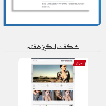
شگفت انگیز هفته
حراج