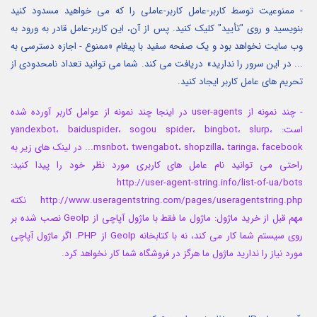
- ممنوعیت توسط کاربر-عامل
کاربر-عاملی را که می خواهید مسدود کنید
بنویسید و روی "تأیید" کلیک کنید.
پس از آن، این کاربر-عامل قادر به ورود به
وب سایت نخواهد بود و یک صفحه سفید با پیغام «ممنوع - اجازه دسترسی به
... در این سرور را ندارید» دریافت می کند.
شما می توانید تعداد نامحدودی از
تحریم های عامل کاربر ایجاد کنید.
- چند نمونه از user-agents
در اینجا چند نمونه از عوامل کاربر آورده شده
است: yandexbot، baiduspider، sogou spider، bingbot، slurp،
msnbot، twengabot، shopzilla، taringa، facebook...
در لینک های زیر به
راحتی می توانید نام عامل های کاربری مورد نظر خود را پیدا کنید:
http://user-agent-string.info/list-of-ua/bots
http://www.useragentstring.com/pages/useragentstring.php
نکته
مهم قبل از خرید ماژول: ماژول ما فقط با ماژول آپاچی از GeoIp نصب شده بر
روی سیستم شما کار می کند، نه با کتابخانه GeoIp از PHP.
اگر ماژول آپاچی
مورد نیاز را ندارید ماژول ما هرگز در فروشگاه شما کار نخواهد کرد.