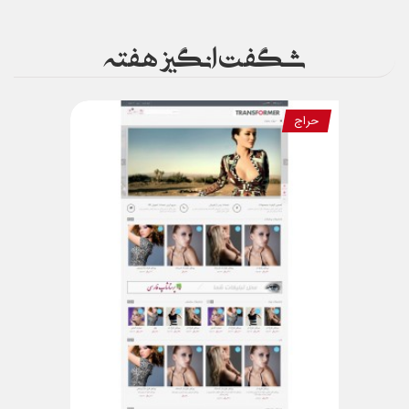
شگفت انگیز هفته
حراج