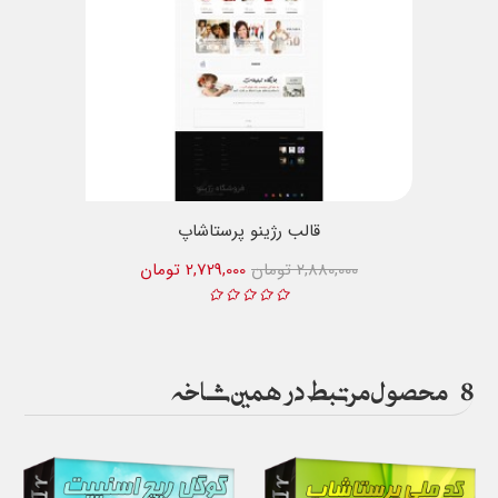
قالب رژینو پرستاشاپ
2,880,000 تومان
2,729,000 تومان
8
محصول مرتبط در همین شاخه