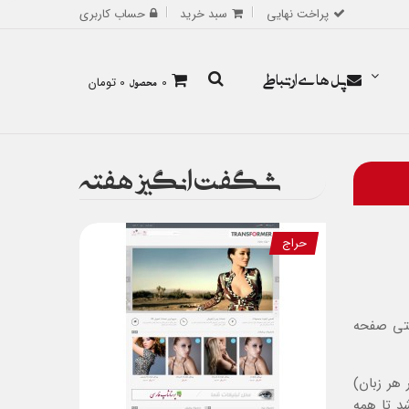
پراخت نهایی
سبد خرید
حساب کاربری
پل های ارتباطی
0
محصول
0 تومان
شگفت انگیز هفته
حراج
حتی
صفحه
 و همچنین حداکثر 5 نظر (در هر زبان)
د تا همه