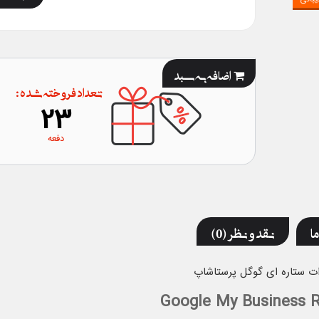
اضافه به سبد
تعداد فروخته شده :
23
دفعه
ما
نقد و نظر (0)
ت ستاره ای گوگل
پرستاشاپ
Google My Business 