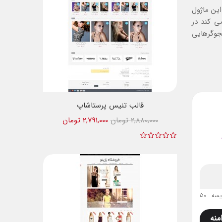
این ماژول
می کند در
جوگرهایی
قالب تنیس پرستاشاپ
2,880,000 تومان
2,791,000 تومان
ه : 50
منه