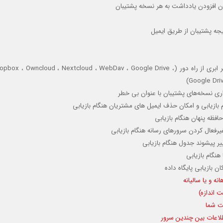
کان افزودن یادداشت به هر نسخه پشتیبان
یجه پشتیبان از طریق ایمیل
امکان ایجاد پشتیبان گیری مستقیم بر روی سرورهای ابری و غیر ابری از راه دور (wncloud ، Nextcloud ، WebDav ، Google Drive
Google Dri
اری نسخه‌های پشتیبان با عنوان بی خطر
یر پیشوند جدول هنگام بازیابی
نگام بازیابی
 بازیابی پایگاه داده
ه و یا سالیانه
 اندازه)
یت شما
طلاعات بین چندین سرور