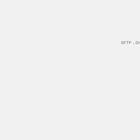
SFTP ، Dropbox ، O ،