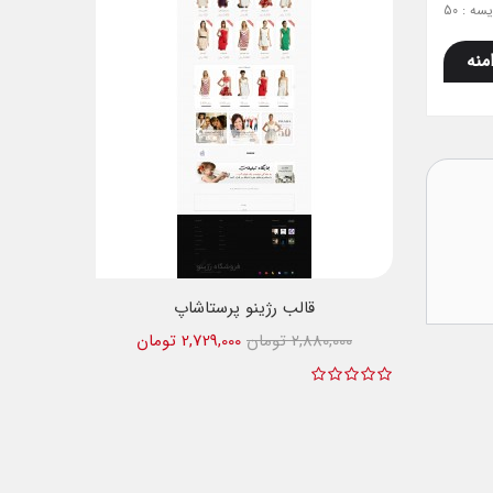
ه : 50
منه
قالب رژینو پرستاشاپ
2,880,000 تومان
2,729,000 تومان