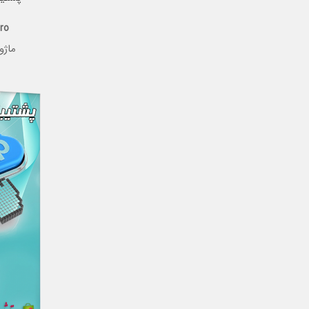
ro
ماژو