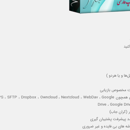
کنید
‌ها و یا هردو )
یپت مخصوص بازیابی
امکان ارسال نسخه پشتیبان به فضاهای ابری رایگان و یا تجاری همچون  ، Dropbox ، Owncloud ، Nextcloud ، WebDav ، Google
Drive ، Google Dr
ر (کران جاب)
صد پیشرفت پشتیبان گیری
وشه های بی فایده و غیر ضروری