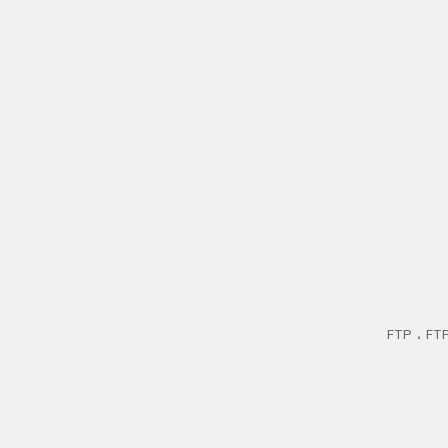
FTP ، FTPS ، SFTP