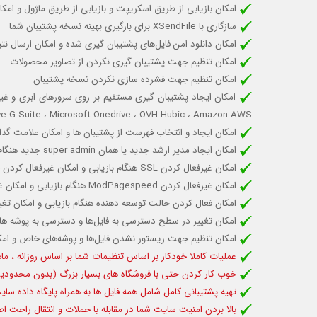
امکان بازیابی از طریق اسکریپت و بازیابی از طریق ماژول و ام
سازگاری با XSendFile برای بارگیری بهینه نسخه پشتیبان شما
امکان دانلود امن فایل‌های پشتیبان گیری شده و امکان ارسال نت
امکان تنظیم جهت پشتیبان گیری نکردن از تصاویر محصولات
امکان تنظیم جهت فشرده سازی نکردن نسخه پشتیبان
ve G Suite ، Microsoft Onedrive ، OVH Hubic ، Amazon AWS)
امکان ایجاد و انتخاب فهرست از پشتیبان ‌ها و امکان علامت گذ
امکان ایجاد مدیر ارشد جدید یا همان super admin جدید هنگام بازیابی و امکان حذف ایمیل های مشتریان هنگام بازیابی
امکان غیرفعال کردن SSL هنگام بازیابی و امکان غیرفعال کردن حافظه پنهان هنگام بازیابی
امکان غیرفعال کردن ModPagespeed هنگام بازیابی و امکان غیرفعال کردن سرورهای رسانه هنگام بازیابی
امکان فعال کردن حالت توسعه دهنده هنگام بازیابی و امکان تغی
امکان تغییر در سطح دسترسی به فایل‌ها و دسترسی به پوشه ها ه
امکان تنظیم جهت ریستور نشدن فایل‌ها و پوشه‌های خاص و امکان
عملیات کاملا خودکار بر اساس تنظیمات شما بر اساس روزانه ، ماهان
خوب کار کردن حتی با فروشگاه های بسیار بزرگ (بدون محدودیت
تهیه پشتیبانی کامل شامل همه فایل ها به همراه پایگاه داده سا
بالا بردن امنیت سایت شما در مقابله با حملات و انتقال راحت ا