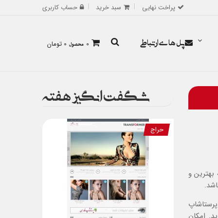
پراخت نهایی
سبد خرید
حساب کاربری
پل های ارتباطی
0
محصول
0 تومان
شگفت انگیز هفته
حراج
بهترین و
اشد.
 پرستاشاپ
د. امکان