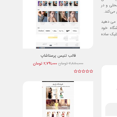
حلی و در
می‌کند.
د می دهید
گاه خود
کلیک ساده
قالب تنیس پرستاشاپ
2,880,000 تومان
2,791,000 تومان