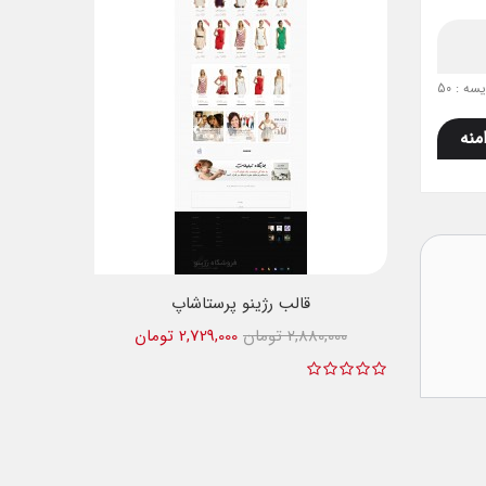
ه : 50
منه
قالب رژینو پرستاشاپ
2,880,000 تومان
2,729,000 تومان