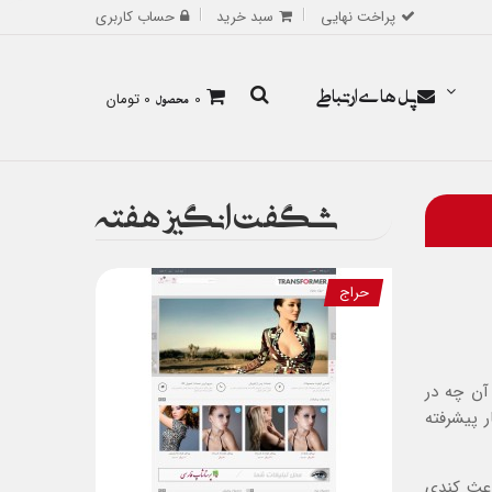
پراخت نهایی
سبد خرید
حساب کاربری
پل های ارتباطی
0
محصول
0 تومان
شگفت انگیز هفته
حراج
آن چه در
ر پیشرفته
اعث کندی