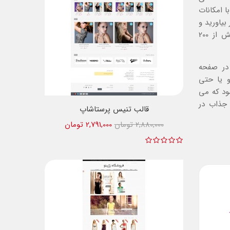
 امکانات
بیاورید و
امکاناتی که این ماژول در اختیارتان قرار می دهد که بیش از 200
در صفحه
 یا حتی
ود که می
 جذاب در
قالب تنیس پرستاشاپ
2,880,000 تومان
2,791,000 تومان