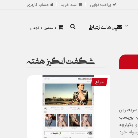
پراخت نهایی
سبد خرید
حساب کاربری
پل های ارتباطی
0
محصول
0 تومان
شگفت انگیز هفته
حراج
سریعترین
 برچسب
 یکپارچه
سوله خود