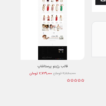
منه
قالب رژینو پرستاشاپ
2,880,000 تومان
2,729,000 تومان