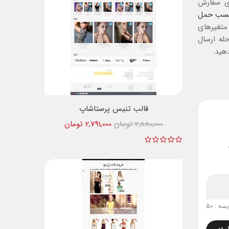
ی سفارش
سب حمل
متغیرهای
له ارسال
هید.
قالب تنیس پرستاشاپ
2,880,000 تومان
2,791,000 تومان
ه : 50