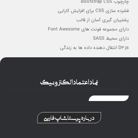
چارچوب Bootstrap CSS
فشرده سازی CSS برای افزایش کارایی
پشتیبان گیری آسان از قالب
دارای مجموعه فونت های Font Awesome
دارای محیط SASS
D3.js انتقال دهنده داده ها به زندگی
نماد اعتماد الکترونیک
درباره پرستاشاپ فارسی