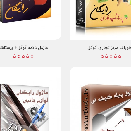
وراک مرکز تجاری گوگل
ماژول دکمه گوگل+ پرستاش