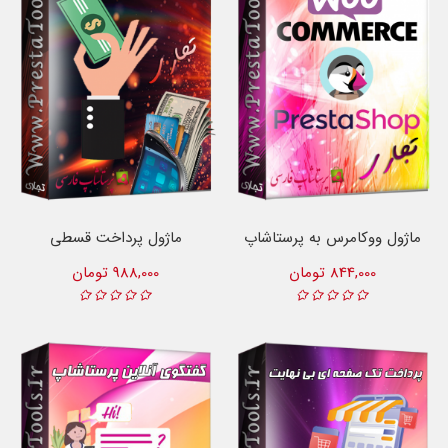
ماژول ووکامرس به پرستاشاپ
ماژول پرداخت قسطی
844,000 تومان
988,000 تومان