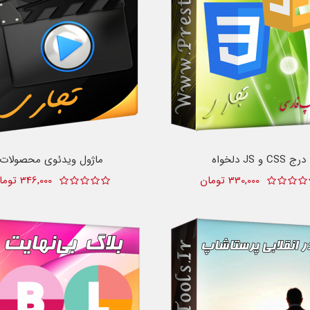
درج CSS و JS دلخواه
ماژول ویدئوی محصولات
330,000 تومان
346,000 تومان