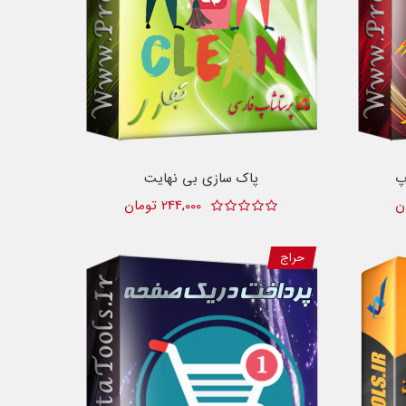
پ
پاک سازی بی نهایت
244,000 تومان
حراج