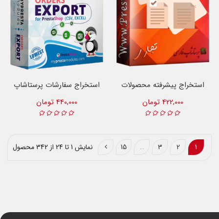
استخراج پیشرفته محصولات
استخراج سفارشات پرستاشاپ
422,000 تومان
440,000 تومان
1
2
3
…
15
نمایش 1 تا 24 از 342 محصول