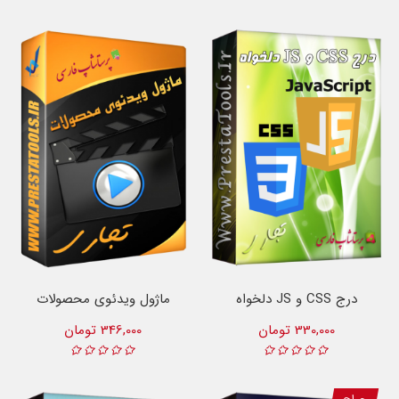
درج CSS و JS دلخواه
ماژول ویدئوی محصولات
330,000 تومان
346,000 تومان