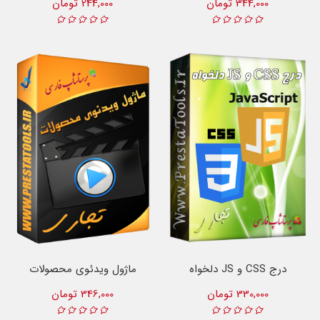
344,000 تومان
244,000 تومان
درج CSS و JS دلخواه
ماژول ویدئوی محصولات
330,000 تومان
346,000 تومان