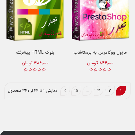
ماژول ووکامرس به پرستاشاپ
بلوک HTML پیشرفته
844,000 تومان
386,000 تومان
1
2
3
…
15
نمایش 1 تا 24 از 340 محصول