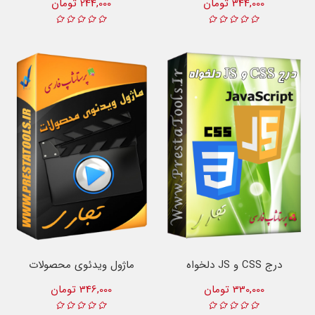
344,000 تومان
244,000 تومان
درج CSS و JS دلخواه
ماژول ویدئوی محصولات
330,000 تومان
346,000 تومان