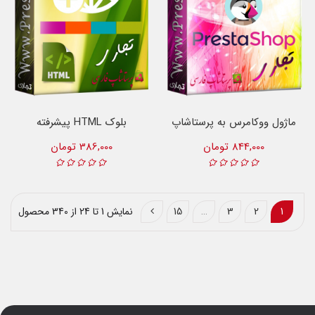
ماژول ووکامرس به پرستاشاپ
بلوک HTML پیشرفته
844,000 تومان
386,000 تومان
1
2
3
…
15
نمایش 1 تا 24 از 340 محصول