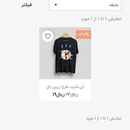
فیلتر
ردیف

نمایش 1 تا 1 از 1 مورد
‎−20%
favorite_border
×
ایجاد لیست علاقمندی‌ها
نام لیست علاقمندی‌ها
نمایش سریع

تی شرت طرح زرین بال
انصراف
ایجاد لیست علاقمندی‌ها
نمایش 1 تا 1 از 1 مورد