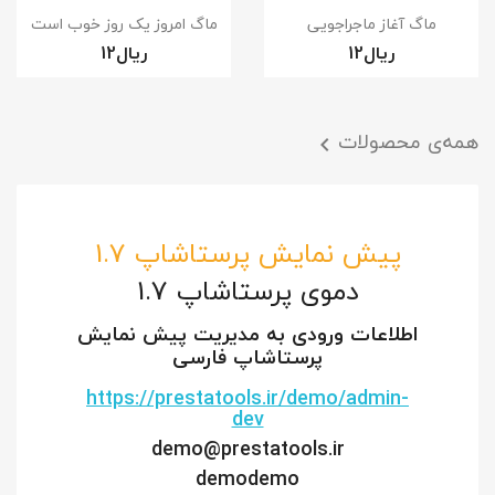
نمایش سریع
نمایش سریع


ماگ آغاز ماجراجویی
ماگ امروز یک روز خوب است
همه‌ی محصولات

پیش نمایش پرستاشاپ 1.7
دموی پرستاشاپ 1.7
اطلاعات ورودی به مدیریت پیش نمایش
پرستاشاپ فارسی
https://prestatools.ir/demo/admin-
dev
demo@prestatools.ir
demodemo