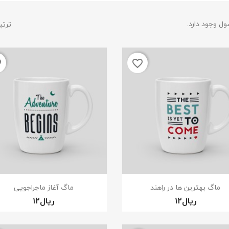
ترتی
der
favorite_border
نمایش سریع
نمایش سریع


ماگ بهترین ها در راهند
ماگ آغاز ماجراجویی