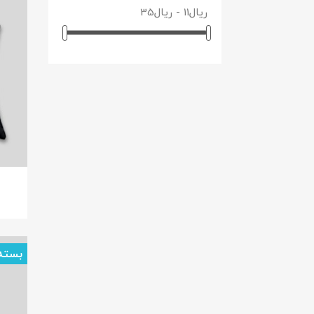
ای
نام لی
بسته