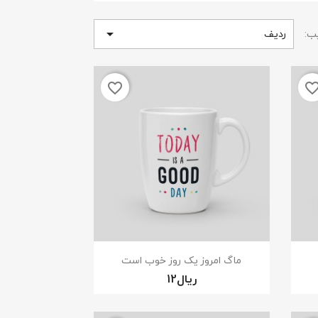
ب:
ردیف

favorite_border
favorite_bor
نمایش سریع

ماگ امروز یک روز خوب است