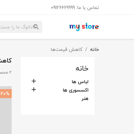
تماس با ما:
09126669999
search
خانه
کاهش قیمت‌ها
کاهش
خانه
2 محصول وجود دارد.
لباس ها

اکسسوری ها

‎−20%
هنر