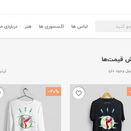
لباس ها
اکسسوری ها
هنر
درباره‌ی ما
 قیمت‌ها
ترتی
‎−20%
der
favorite_border