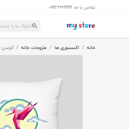
تماس با ما:
09126669999
search
خانه
اکسسوری ها
ملزومات خانه
کوسن ز