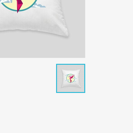
ای
نام لی