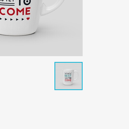
ای
نام لی