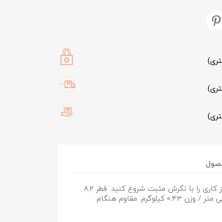
تری)
تری)
تری)
×
صول
بهترین ها در راهند! پایان روز کاری را با نگرش مثبت شروع کنید. قطر 8.2
سانتی متر / ارتفاع 9.5 سانتی متر / وزن 0.43 کیلوگرم. مقاوم هنگام