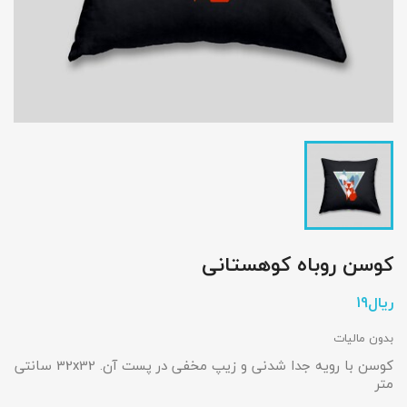
کوسن روباه کوهستانی
بدون مالیات
کوسن با رویه جدا شدنی و زیپ مخفی در پست آن. 32x32 سانتی
متر