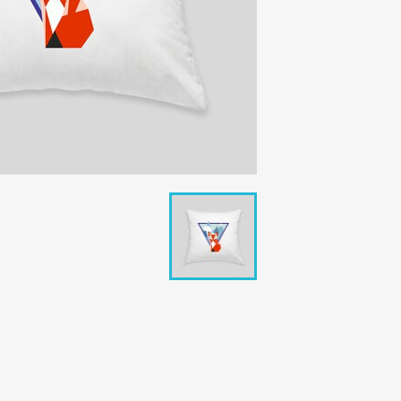
ای
نام لی