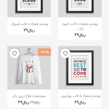
نمایش سریع
نمایش سریع


پوستر همراه با قاب امروز
پوستر همراه با قاب شروع...
یک...
×
ایجاد لیست علاقمندی‌ها
‎−20%
نام لیست علاقمندی‌ها
favorite_border
favorite_border
انصراف
ایجاد لیست علاقمندی‌ها
نمایش سریع
نمایش سریع


پوستر همراه با قاب بهترین...
سویشرت طرح زرین بال