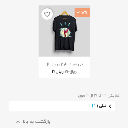
‎−20%
favorite_border
نمایش سریع

تی شرت طرح زرین بال
نمایش 13 تا 19 از 19 مورد
2
قبلی
1

بازگشت به بالا
